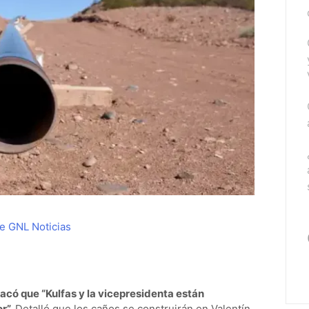
de GNL
Noticias
tacó que “Kulfas y la vicepresidenta están
r”.
Detalló que los caños se construirán en Valentín