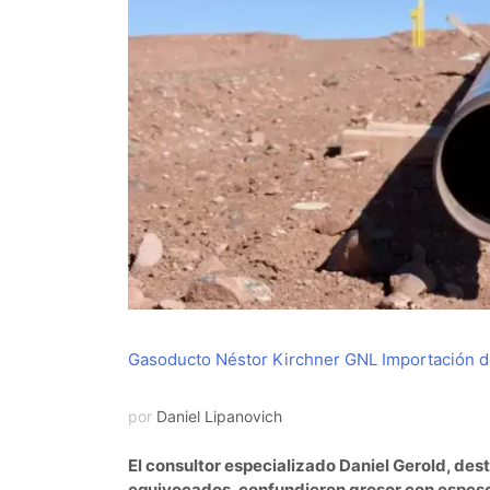
Gasoducto Néstor Kirchner
GNL
Importación 
por
Daniel Lipanovich
El consultor especializado Daniel Gerold, des
equivocados, confundieron grosor con espeso