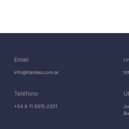
Email
Li
info@itandes.com.ar
ht
Teléfono
U
+54 9 11 5015-2201
Ju
Bu