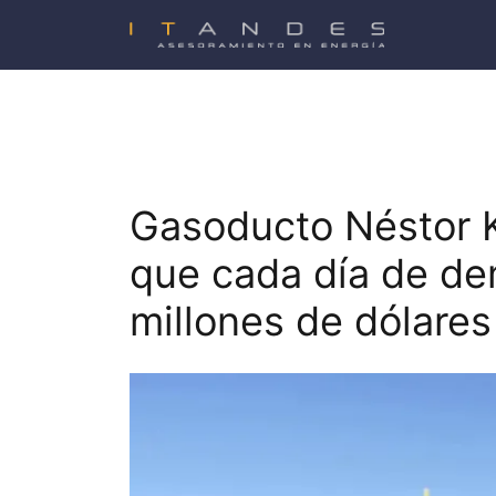
Saltar
al
contenido
Gasoducto Néstor K
que cada día de de
millones de dólares