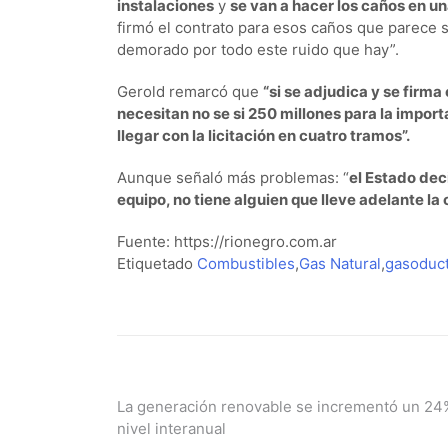
instalaciones
y
se van a hacer los caños en un
firmó el contrato para esos caños que parece 
demorado por todo este ruido que hay”.
Gerold remarcó que
“si se adjudica y se firma 
necesitan no se si 250 millones para la impor
llegar con la licitación en cuatro tramos”.
Aunque señaló más problemas: “
el Estado dec
equipo, no tiene alguien que lleve adelante la
Fuente: https://rionegro.com.ar
Etiquetado
Combustibles
,
Gas Natural
,
gasoduct
Navegación
La generación renovable se incrementó un 24
nivel interanual