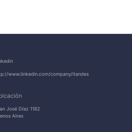
nkedin
tp://www.linkedin.com/company/itandes
bicación
an José Díaz 1182
enos Aires