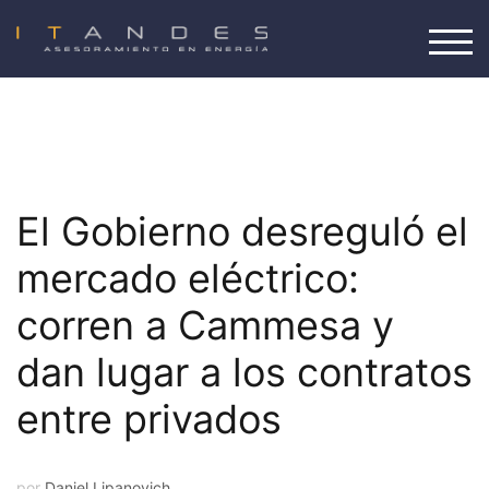
Saltar
al
ALT
contenido
El Gobierno desreguló el
mercado eléctrico:
corren a Cammesa y
dan lugar a los contratos
entre privados
por
Daniel Lipanovich